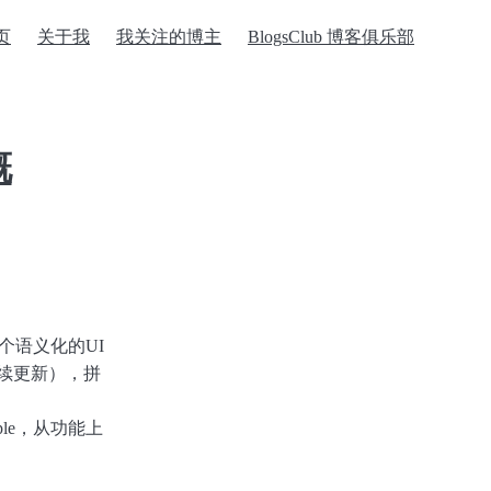
页
关于我
我关注的博主
BlogsClub 博客俱乐部
慨
这个语义化的UI
持续更新），拼
ple，从功能上