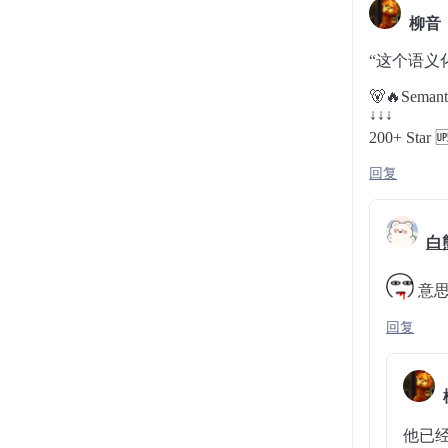
柳音
“这个语义
🐻🔥Semant
↓↓↓
200+ Star 🆙
回复
白
意
回复
他已