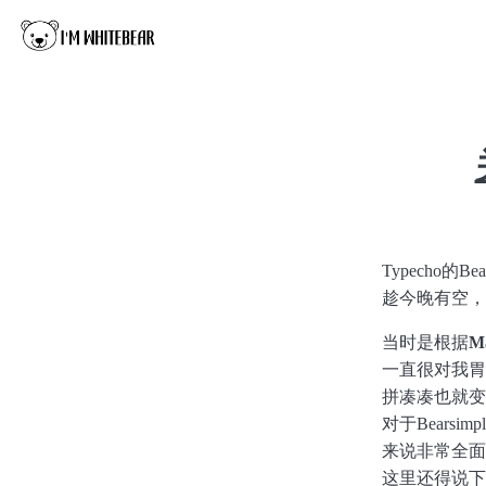
Typecho的B
趁今晚有空，
当时是根据
M
一直很对我胃
拼凑凑也就变成了
对于Bears
来说非常全面
这里还得说下