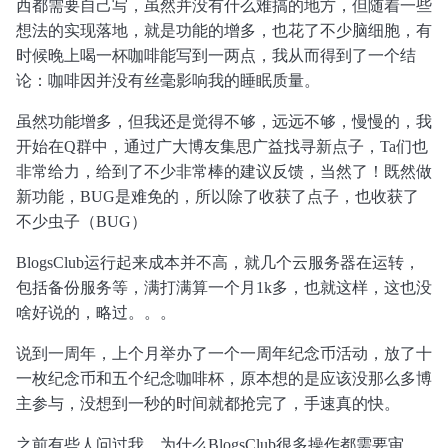
西都需要自己写，虽然并没有什么难搞的地方，但随着一些
想法的实现落地，就是功能的增多，也花了不少脑细胞，有
时候晚上喝一杯咖啡能写到一两点，我从而得到了一个结
论：咖啡因并没有丝毫影响我的睡眠质量。
虽然功能增多，但我还是觉得不够，远远不够，慢慢的，我
开始在Q群中，通过广大博友集思广益找寻新点子，Ta们也
非常给力，给到了不少非常棒的建议反馈，当然了！既然做
新功能，BUG是难免的，所以除了收获了点子，也收获了
不少虫子（BUG）
BlogsClub运行起来成本并不高，就几个云服务器在运转，
包括备份服务等，满打满算一个月1k多，也就这样，这也没
啥好说的，略过。。。
说到一周年，上个月举办了一个一周年纪念币活动，放了十
一枚纪念币和五个纪念咖啡杯，原本想的是应该没那么多博
主参与，没想到一秒的时间就都抢完了，手速真的快。
之前有些人问过我，为什么BlogsClub很多操作都需要审