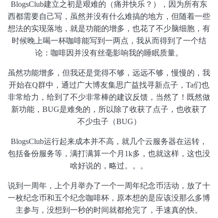
BlogsClub建立之初是艰难的（痛并快乐？），因为所有东
西都需要自己写，虽然并没有什么难搞的地方，但随着一些
想法的实现落地，就是功能的增多，也花了不少脑细胞，有
时候晚上喝一杯咖啡能写到一两点，我从而得到了一个结
论：咖啡因并没有丝毫影响我的睡眠质量。
虽然功能增多，但我还是觉得不够，远远不够，慢慢的，我
开始在Q群中，通过广大博友集思广益找寻新点子，Ta们也
非常给力，给到了不少非常棒的建议反馈，当然了！既然做
新功能，BUG是难免的，所以除了收获了点子，也收获了
不少虫子（BUG）
BlogsClub运行起来成本并不高，就几个云服务器在运转，
包括备份服务等，满打满算一个月1k多，也就这样，这也没
啥好说的，略过。。。
说到一周年，上个月举办了一个一周年纪念币活动，放了十
一枚纪念币和五个纪念咖啡杯，原本想的是应该没那么多博
主参与，没想到一秒的时间就都抢完了，手速真的快。